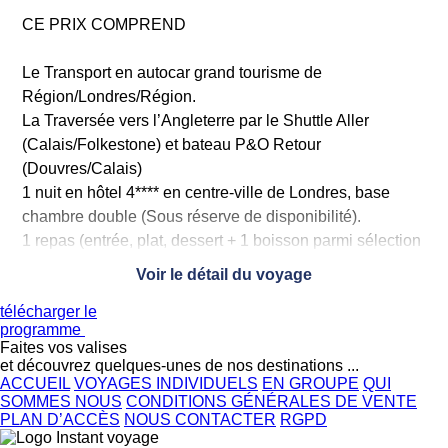
CE PRIX COMPREND
Le Transport en autocar grand tourisme de
Région/Londres/Région.
La Traversée vers l’Angleterre par le Shuttle Aller
(Calais/Folkestone) et bateau P&O Retour
(Douvres/Calais)
1 nuit en hôtel 4**** en centre-ville de Londres, base
chambre double (Sous réserve de disponibilité).
1 repas (entrée, plat, dessert + 1 boisson parmi sélection
vin, bière, softs).
Voir le détail du voyage
1 petit déjeuner anglais.
télécharger le
Guide francophone pendant le tour d’orientation.
programme
La visite des studios Harry Potter Studios Warner Bros.
Faites vos valises
L’accès lounge privatif sur le bateau retour avec repas
et découvrez quelques-unes de nos destinations ...
ACCUEIL
VOYAGES INDIVIDUELS
EN GROUPE
QUI
sous forme de buffet et sélection de boissons à volonté.
SOMMES NOUS
CONDITIONS GÉNÉRALES DE VENTE
Une pochette de voyage.
PLAN D’ACCÈS
NOUS CONTACTER
RGPD